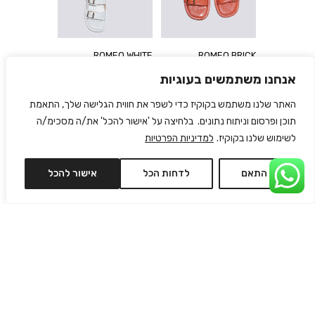
ROMEO WHITE
ROMEO BRICK
₪
602
₪
602
₪
860
₪
860
אנחנו משתמשים בעוגיות
האתר שלנו משתמש בקוקיז כדי לשפר את חווית הגלישה שלך, התאמת
תוכן ופרסום וניתוח נתונים. בלחיצה על 'אישור להכל' את/ה מסכימ/ה
לשימוש שלנו בקוקיז.
למדיניות הפרטיות
התאם
לדחות הכל
אישור להכל
AVA LILACH
LINA GREY
₪
690
₪
636
₪
795
₪
795