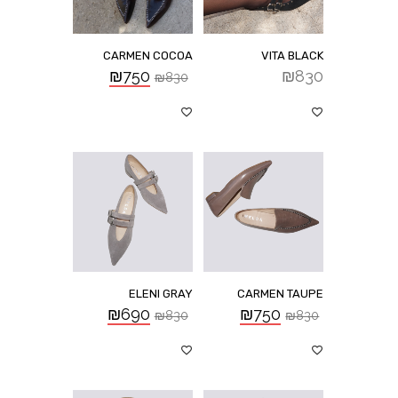
CARMEN COCOA
VITA BLACK
₪
750
₪
830
₪
830
ELENI GRAY
CARMEN TAUPE
₪
690
₪
750
₪
830
₪
830