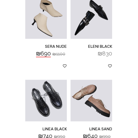
SERA NUDE
ELENI BLACK
₪
690
₪
830
₪
1100
LINEA BLACK
LINEA SAND
₪
740
₪
640
₪
990
₪
990