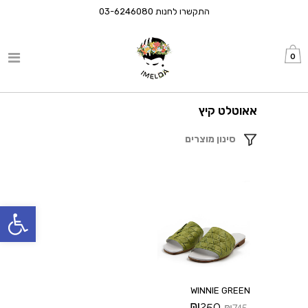
התקשרו לחנות
03-6246080
0
אאוטלט קיץ
סינון מוצרים
פתח סרגל
WINNIE GREEN
₪
250
₪
745