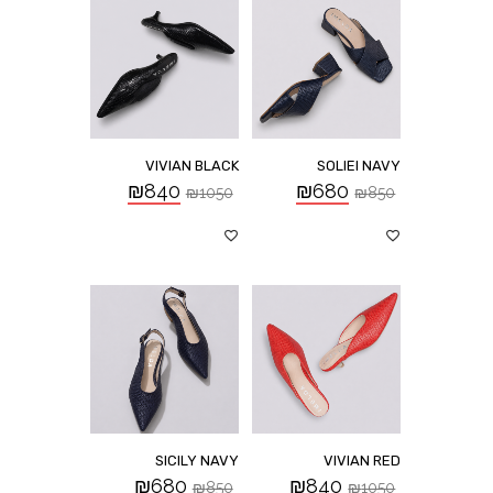
VIVIAN BLACK
SOLIEI NAVY
₪
840
₪
680
₪
1050
₪
850
SICILY NAVY
VIVIAN RED
₪
680
₪
840
₪
850
₪
1050