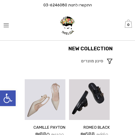
התקשרו לחנות
03-6246080
0
NEW COLLECTION
סינון מוצרים
פתח סרגל
CAMILLE PAYTON
ROMEO BLACK
₪
880
₪
688
₪
1100
₪
860