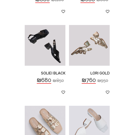
SOLIEI BLACK
LORI GOLD
₪
680
₪
760
₪
850
₪
950