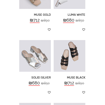
MUSE GOLD
LUMA WHITE
₪
712
₪
680
₪
890
₪
850
SOLIEI SILVER
MUSE BLACK
₪
680
₪
712
₪
850
₪
890