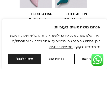
PRESILIA PINK
SOLIEI LAGOON
₪
664
₪
680
₪
830
₪
850
אנחנו משתמשים בעוגיות
האתר שלנו משתמש בקוקיז כדי לשפר את חווית הגלישה שלך, התאמת
תוכן ופרסום וניתוח נתונים. בלחיצה על 'אישור להכל' את/ה מסכימ/ה
לשימוש שלנו בקוקיז.
למדיניות הפרטיות
התאם
לדחות הכל
אישור להכל
PRESILIA WHITE
PRESILIA DARK
₪
664
₪
664
₪
830
₪
830