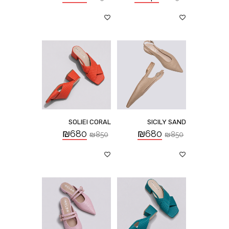
SOLIEI CORAL
SICILY SAND
₪
680
₪
680
₪
850
₪
850