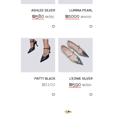
ASHLEE SILVER
LUMINA PEARL
₪
580
₪
1000
₪
795
₪
1100
PATTY BLACK
L’EONIE SILVER
₪
1100
₪
590
₪
790