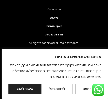
החשבון שלי
נגישות
מעקב הזמנות
מדיניות פרטיות
All rights reserved © imeldatlv.com
קצת על אימלדה
אנחנו משתמשים בעוגיות
צרי קשר
האתר שלנו משתמש בקוקיז כדי לשפר את חווית הגלישה שלך, התאמת
משלוחים החזרות ותקנון
תוכן ופרסום וניתוח נתונים. בלחיצה על 'אישור להכל' את/ה מסכימ/ה
לשימוש שלנו בקוקיז.
למדיניות הפרטיות
ביטול עסקה
התאם
לדחות הכל
אישור להכל