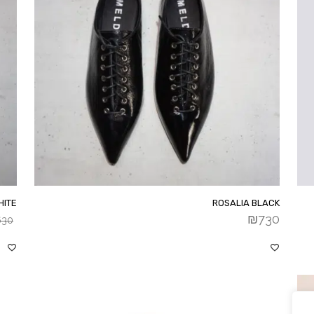
HITE
ROSALIA BLACK
₪
730
630