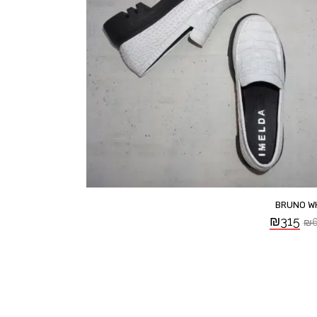
BRUNO W
₪
315
₪