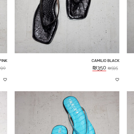
PINK
CAMILIO BLACK
₪
350
690
₪
595