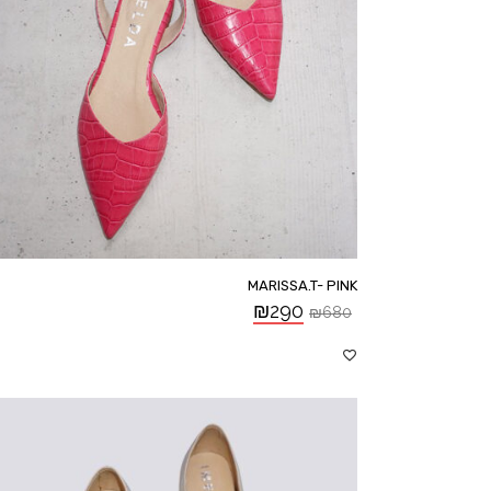
MARISSA.T- PINK
₪
290
₪
680