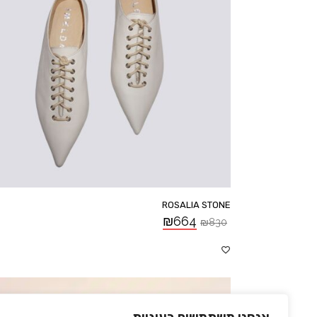
ROSALIA STONE
₪
664
₪
830