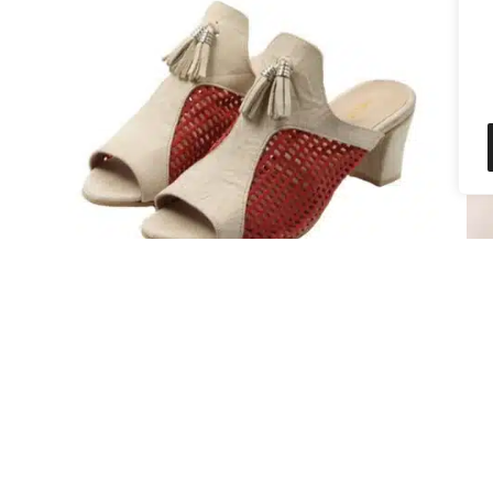
JULIA RED
ANNA – בהזמנה
840
₪
150
₪
690