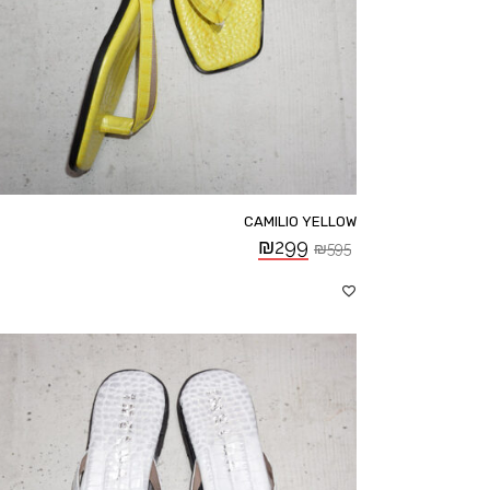
CAMILIO YELLOW
₪
299
₪
595