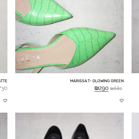
ATTE
MARISSA.T- GLOWING GREEN
730
₪
290
₪
680