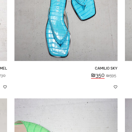
AMEL
CAMILIO SKY
₪
350
730
₪
595