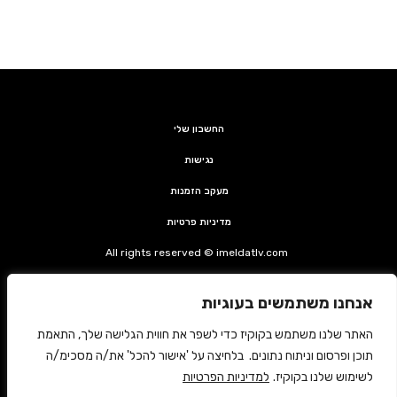
החשבון שלי
נגישות
מעקב הזמנות
מדיניות פרטיות
All rights reserved © imeldatlv.com
קצת על אימלדה
אנחנו משתמשים בעוגיות
צרי קשר
האתר שלנו משתמש בקוקיז כדי לשפר את חווית הגלישה שלך, התאמת
משלוחים החזרות ותקנון
תוכן ופרסום וניתוח נתונים. בלחיצה על 'אישור להכל' את/ה מסכימ/ה
לשימוש שלנו בקוקיז.
למדיניות הפרטיות
ביטול עסקה