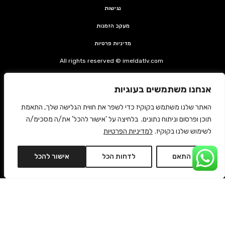
נגישות
מעקב הזמנות
מדיניות פרטיות
All rights reserved © imeldatlv.com
קצת על אימלדה
אנחנו משתמשים בעוגיות
צרי קשר
האתר שלנו משתמש בקוקיז כדי לשפר את חווית הגלישה שלך, התאמת
משלוחים החזרות ותקנון
תוכן ופרסום וניתוח נתונים. בלחיצה על 'אישור להכל' את/ה מסכימ/ה
לשימוש שלנו בקוקיז.
למדיניות הפרטיות
ביטול עסקה
התאם
לדחות הכל
אישור להכל