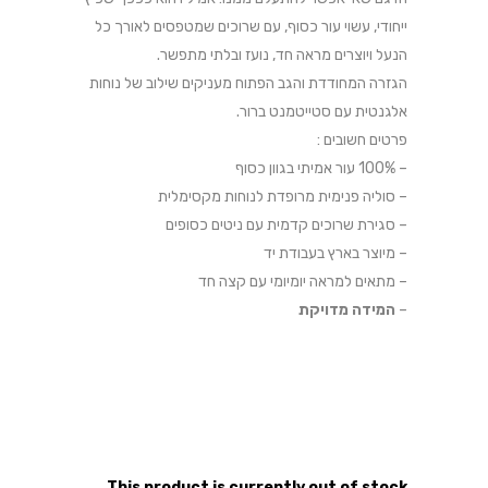
ייחודי, עשוי עור כסוף, עם שרוכים שמטפסים לאורך כל
הנעל ויוצרים מראה חד, נועז ובלתי מתפשר.
הגזרה המחודדת והגב הפתוח מעניקים שילוב של נוחות
אלגנטית עם סטייטמנט ברור.
פרטים חשובים :
– 100% עור אמיתי בגוון כסוף
– סוליה פנימית מרופדת לנוחות מקסימלית
– סגירת שרוכים קדמית עם ניטים כסופים
– מיוצר בארץ בעבודת יד
– מתאים למראה יומיומי עם קצה חד
–
המידה מדויקת
This product is currently out of stock