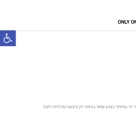
ONLY O
פתח סרגל
עור רך במיוחד בצבע שחור בגימור לק ורצועה מרכזית רחבה