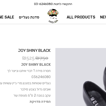
התקשרו לחנות
03-6246080
NE
ALL PRODUCTS
סדנת נעליים
NE SALE
JOY SHINY BLACK
₪
525
₪
750
JOY SHINY BLACK
חסרה מידה ? דברי איתנו ונייצר לך
036246080
נעליים שטוחות בסגנון מרי ג׳יין עשויות 
ואבזם גדול בצבע סילבר
עקב בגובה 2 ס”מ מצופה עור
המידה מדויקת