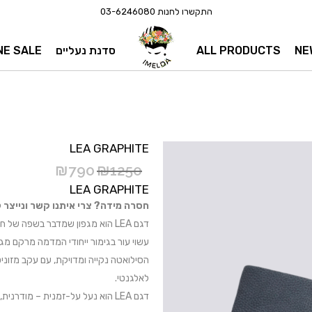
התקשרו לחנות
03-6246080
NE
ALL PRODUCTS
סדנת נעליים
NE SALE
LEA GRAPHITE
₪
790
₪
1250
LEA GRAPHITE
חסרה מידה? צרי איתנו קשר ונייצר לך – 46080
דגם LEA הוא מגפון שמדבר בשפה של חומר.
עשוי עור בגימור ייחודי המדמה מרקם מגור
הסילואטה נקייה ומדויקת, עם עקב מזוניט
לאלגנטי.
דגם LEA הוא נעל על-זמנית – מודרנית, רכה ומרשימה.