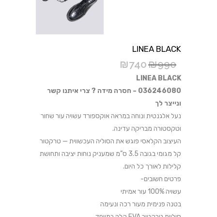
LINEA BLACK
₪
740
₪
990
LINEA BLACK
036246080 – חסרה מידה ? צרי איתנו קשר
ונייצר לך
נעל אלגנטית ונוחה במראה אוקספורד עשויה עור שחור
וטקסטורה מבריקה עדינה.
העיצוב הקלאסי פוגש את הסוליה העכשווית — טרקטור
קל מגומי בגובה 3.5 ס”מ שמעניק נוחות יציבה ותחושת
קלילות לאורך כל היום.
פרטים חשובים-
עשויה 100% עור אמיתי
בטנה פנימית מעור רכה ונעימה
סוליית טרקטור EVA קלה במיוחד