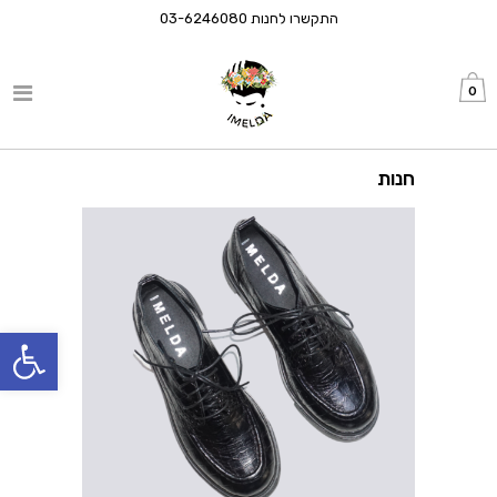
התקשרו לחנות
03-6246080
0
חנות
פתח סרגל