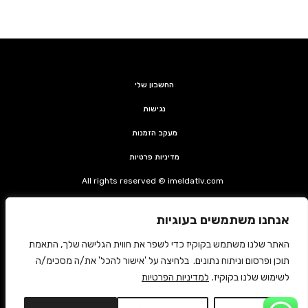
החשבון שלי
נגישות
מעקב הזמנות
מדיניות פרטיות
All rights reserved © imeldatlv.com
קצת על אימלדה
אנחנו משתמשים בעוגיות
צרי קשר
האתר שלנו משתמש בקוקיז כדי לשפר את חווית הגלישה שלך, התאמת
משלוחים החזרות ותקנון
תוכן ופרסום וניתוח נתונים. בלחיצה על 'אישור להכל' את/ה מסכימ/ה
לשימוש שלנו בקוקיז.
למדיניות הפרטיות
ביטול עסקה