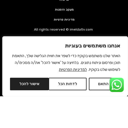
מעקב הזמנות
מדיניות פרטיות
All rights reserved © imeldatlv.com
קצת על אימלדה
אנחנו משתמשים בעוגיות
צרי קשר
האתר שלנו משתמש בקוקיז כדי לשפר את חווית הגלישה שלך, התאמת
משלוחים החזרות ותקנון
תוכן ופרסום וניתוח נתונים. בלחיצה על 'אישור להכל' את/ה מסכימ/ה
לשימוש שלנו בקוקיז.
למדיניות הפרטיות
ביטול עסקה
התאם
לדחות הכל
אישור להכל