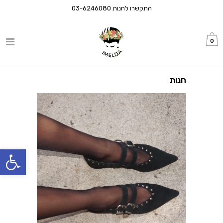
התקשרו לחנות
03-6246080
0
חנות
פתח סרגל