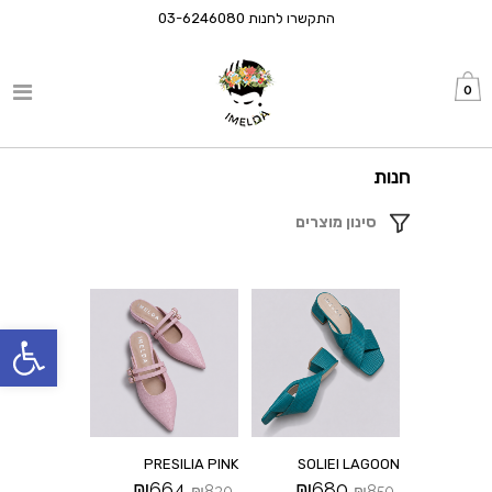
התקשרו לחנות
03-6246080
0
חנות
סינון מוצרים
פתח סרגל
PRESILIA PINK
SOLIEI LAGOON
₪
664
₪
680
₪
830
₪
850