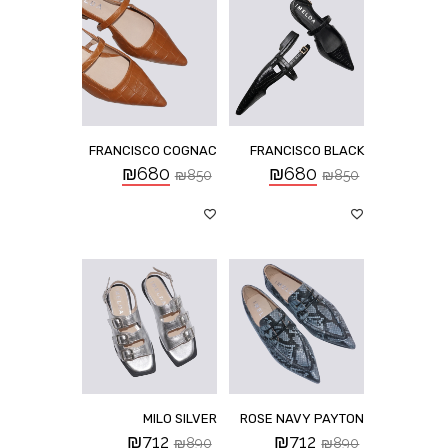
FRANCISCO COGNAC
FRANCISCO BLACK
₪
680
₪
680
₪
850
₪
850
MILO SILVER
ROSE NAVY PAYTON
₪
712
₪
712
₪
890
₪
890