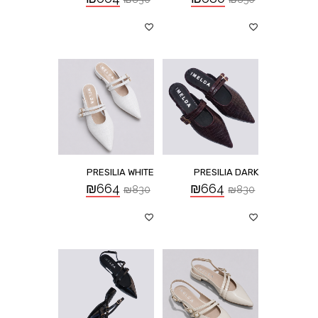
PRESILIA WHITE
PRESILIA DARK
₪
664
₪
664
₪
830
₪
830