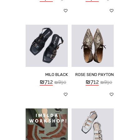
MILO BLACK
ROSE SEND PAYTON
₪
712
₪
712
₪
890
₪
890