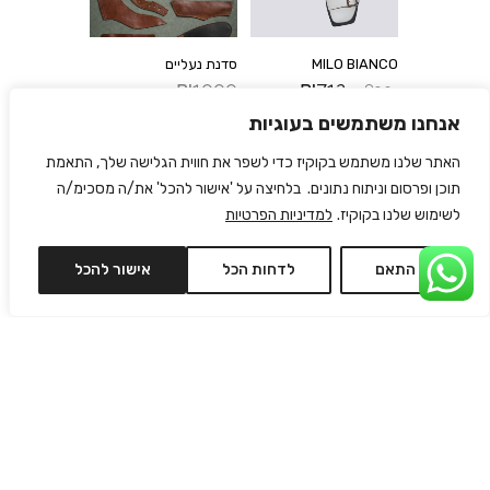
MILO BIANCO
סדנת נעליים
₪
1000
₪
712
₪
890
אנחנו משתמשים בעוגיות
האתר שלנו משתמש בקוקיז כדי לשפר את חווית הגלישה שלך, התאמת
תוכן ופרסום וניתוח נתונים. בלחיצה על 'אישור להכל' את/ה מסכימ/ה
לשימוש שלנו בקוקיז.
למדיניות הפרטיות
התאם
לדחות הכל
אישור להכל
KELLY
L’EONIE WHITE
₪
1050
₪
790