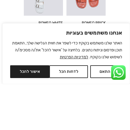
ROMEO WHITE
ROMEO BRICK
₪
602
₪
602
₪
860
₪
860
אנחנו משתמשים בעוגיות
האתר שלנו משתמש בקוקיז כדי לשפר את חווית הגלישה שלך, התאמת
תוכן ופרסום וניתוח נתונים. בלחיצה על 'אישור להכל' את/ה מסכימ/ה
לשימוש שלנו בקוקיז.
למדיניות הפרטיות
התאם
לדחות הכל
אישור להכל
AVA LILACH
LINA GREY
₪
690
₪
636
₪
795
₪
795