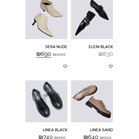
SERA NUDE
ELENI BLACK
₪
690
₪
830
₪
1100
LINEA BLACK
LINEA SAND
₪
740
₪
640
₪
990
₪
990