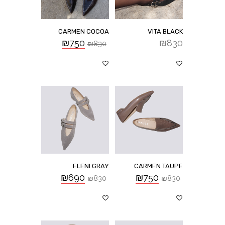
CARMEN COCOA
VITA BLACK
₪
750
₪
830
₪
830
ELENI GRAY
CARMEN TAUPE
₪
690
₪
750
₪
830
₪
830