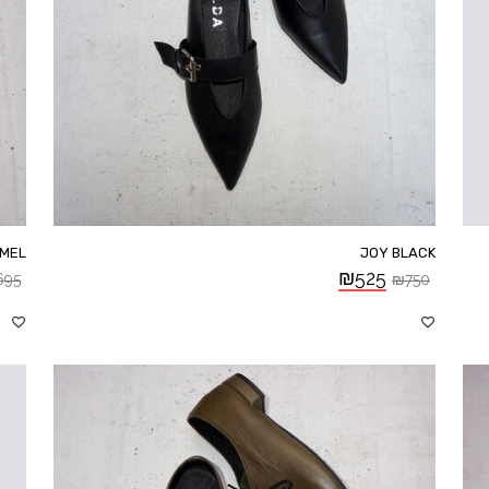
AMEL
JOY BLACK
₪
525
695
₪
750