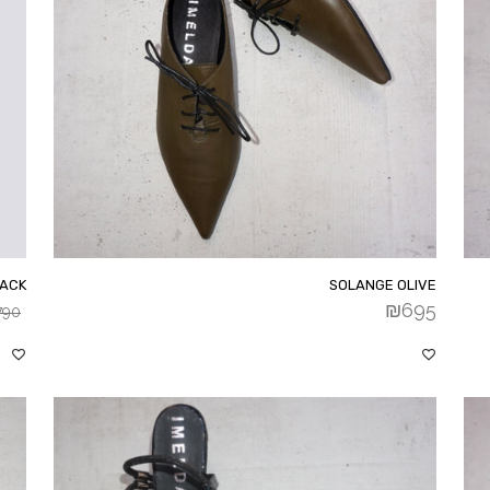
LACK
SOLANGE OLIVE
₪
695
790