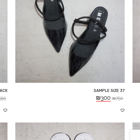
LACK
SAMPLE SIZE 37
₪
300
595
₪
750