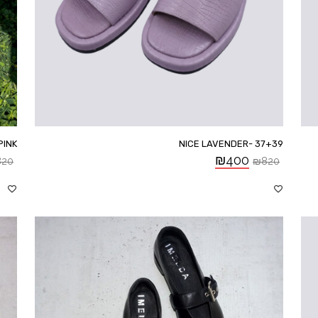
PINK
NICE LAVENDER- 37+39
₪
400
820
₪
820