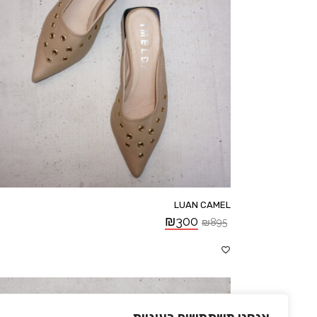
LUAN CAMEL
₪
300
₪
895