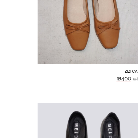
ZIZI C
₪
400
₪