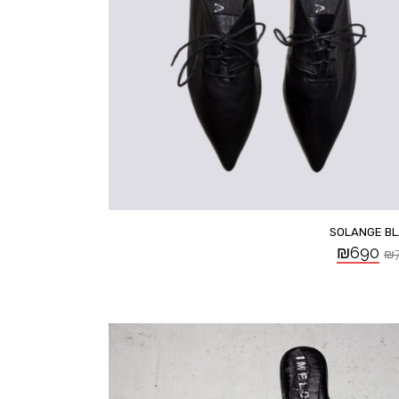
SOLANGE B
₪
690
₪