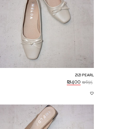
ZIZI PEARL
₪
400
₪
695