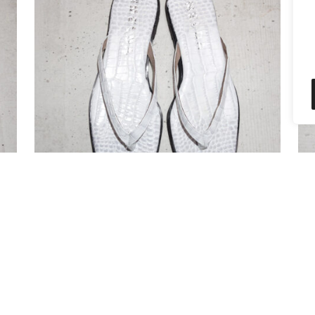
 SKY
CAMILIO WHITE
₪
350
595
₪
595