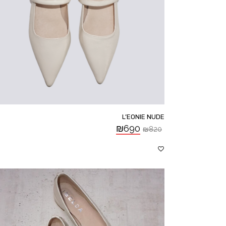
L’EONIE NUDE
₪
690
₪
820