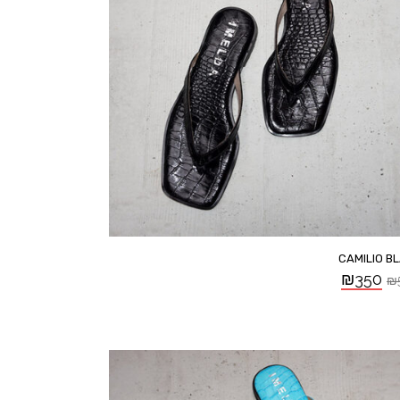
CAMILIO B
₪
350
₪