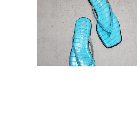
CAMILIO
₪
350
₪