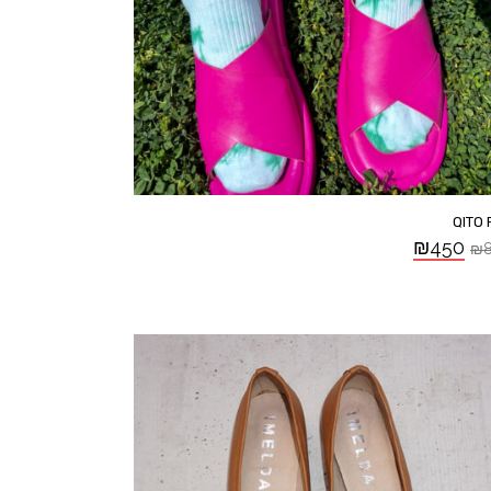
QITO 
₪
450
₪