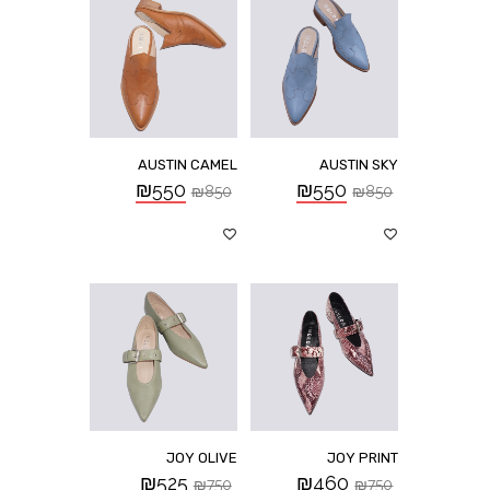
AUSTIN CAMEL
AUSTIN SKY
₪
550
₪
550
₪
850
₪
850
JOY OLIVE
JOY PRINT
₪
525
₪
460
₪
750
₪
750