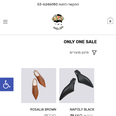
התקשרו לחנות
03-6246080
0
ONLY ONE SALE
סינון מוצרים
פתח סרגל
ROSALIA BROWN
NAPOLY BLACK
₪
730
₪
450
₪
730