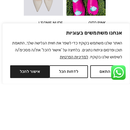
L’EONIE NUDE
QITO PINK
₪
690
₪
450
₪
820
₪
820
אנחנו משתמשים בעוגיות
האתר שלנו משתמש בקוקיז כדי לשפר את חווית הגלישה שלך, התאמת
תוכן ופרסום וניתוח נתונים. בלחיצה על 'אישור להכל' את/ה מסכימ/ה
לשימוש שלנו בקוקיז.
למדיניות הפרטיות
התאם
לדחות הכל
אישור להכל
ZIZI CAMEL
JOY BLACK
₪
400
₪
525
₪
695
₪
750