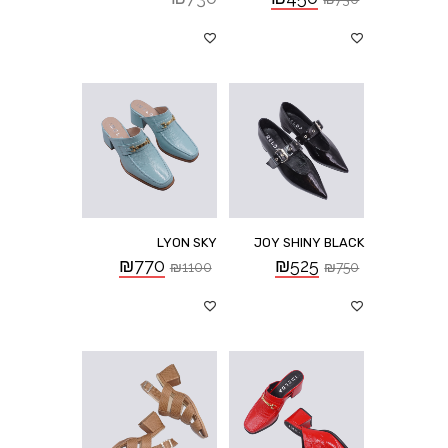
LYON SKY
JOY SHINY BLACK
₪
770
₪
525
₪
1100
₪
750