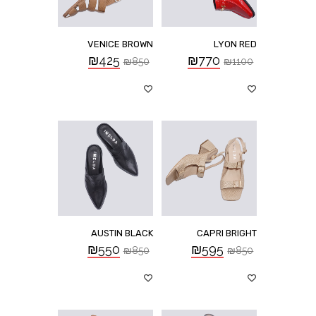
VENICE BROWN
LYON RED
₪
425
₪
770
₪
850
₪
1100
AUSTIN BLACK
CAPRI BRIGHT
₪
550
₪
595
₪
850
₪
850