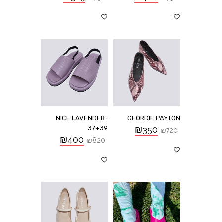
NICE LAVENDER-
GEORDIE PAYTON
37+39
₪
350
₪
720
₪
400
₪
820