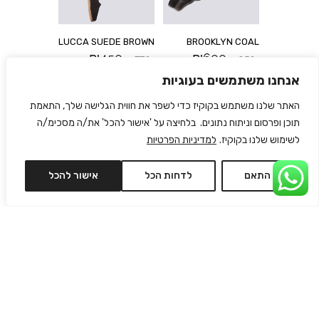
LUCCA SUEDE BROWN
BROOKLYN COAL
₪
450
₪
600
₪
770
₪
950
אנחנו משתמשים בעוגיות
האתר שלנו משתמש בקוקיז כדי לשפר את חווית הגלישה שלך, התאמת
תוכן ופרסום וניתוח נתונים. בלחיצה על 'אישור להכל' את/ה מסכימ/ה
לשימוש שלנו בקוקיז.
למדיניות הפרטיות
התאם
לדחות הכל
אישור להכל
L’EONIE SILVER
LUCCA SUEDE CAMEL
₪
590
₪
450
₪
790
₪
770