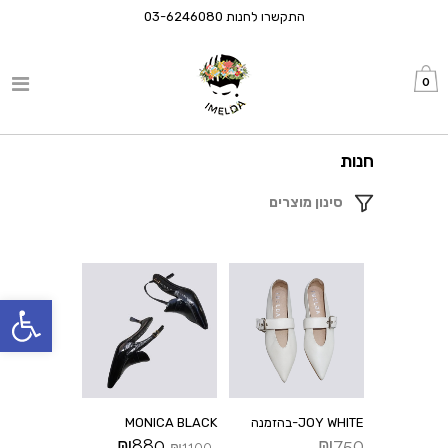
התקשרו לחנות
03-6246080
0
חנות
סינון מוצרים
פתח סרגל
JOY WHITE-בהזמנה
MONICA BLACK
₪
880
₪
750
₪
1100