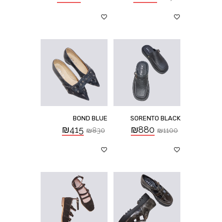
BOND BLUE
SORENTO BLACK
₪
415
₪
880
₪
830
₪
1100