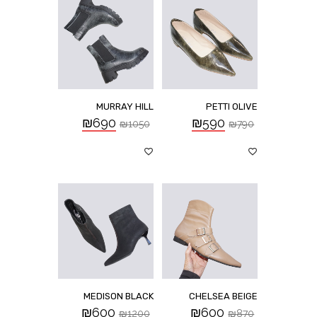
MURRAY HILL
PETTI OLIVE
₪
690
₪
590
₪
1050
₪
790
MEDISON BLACK
CHELSEA BEIGE
₪
600
₪
600
₪
1200
₪
870