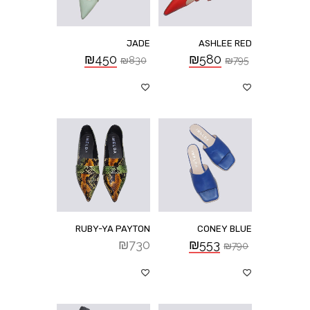
JADE
ASHLEE RED
₪
450
₪
580
₪
830
₪
795
RUBY-YA PAYTON
CONEY BLUE
₪
730
₪
553
₪
790